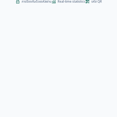
lock
monitoring
qr_code_2
การป้องกันด้วยรหัสผ่าน
Real-time statistics
รหัส QR