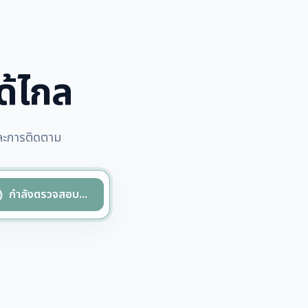
ได้ไกล
และการติดตาม
ivity
กำลังตรวจสอบ...