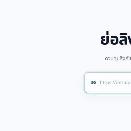
ย่อลิ
ควบคุมลิงก์
link