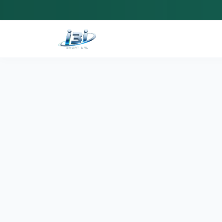
ตัวสร้างลิงก์ UTM
add_link
close
สร้างลิงก์แคมเปญพร้อมพารามิเตอร์ติดตามสำหรับนำไปวิเคราะห์ข้อมูล
ลิงก์หลัก (Base URL)
-
แหล่งที่มาแคมเปญ (utm_source) *
ช่องทางแคมเปญ (utm_medium)
ชื่อแคมเปญ (utm_campaign)
คำค้นโฆษณา (utm_term)
เนื้อหาโฆษณา (utm_content)